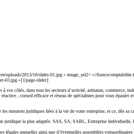
ent/uploads/2013/10/slider-01.jpg » image_url2= »//francecomptabilite.
r-03.jpg »] [/page-slider]
à vos côtés, dans tous les secteurs d’activité, artisanat, commerce, indus
e réactive , conseil efficace et réseau de spécialistes pour vous épauler e
 missions juridiques liées à la vie de votre entreprise, et ce, dès sa cr
orme juridique la plus adaptée. SAS, SA, SARL, Entreprise Individuelle, 
es légales annuelles ainsi que d’éventuelles assemblées extraordinaires 