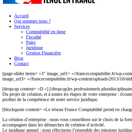
Accueil
Qui sommes nous ?
Services
Comptabilité en ligne
Fiscalité
Paies
Juridique
Gestion Financière
Blog
Contact
[page-slider items= »3″ image_url1= »//francecomptabilite.fr/wp-cont
image_url3= »//francecomptabilite.fr/wp-content/uploads/2013/10/slide
[dropcap content= »D »] [/dropcap]es professionnels pluridisciplinaires 
Du projet de création, et à toutes les étapes de votre entreprise : écout
profiter de la compétence de notre service juridique.
[blockquote content= »Le réseau France Comptabilité prend en charge les
La création d’entreprise : nous vous conseillons sur le choix de la f
accompagner dans les démarches de création d’activité.
Le juridique annuel : nous effectuons l’ensemble des missions juridiqu