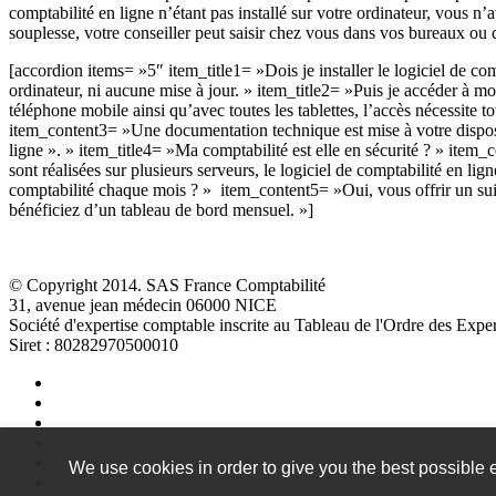
comptabilité en ligne n’étant pas installé sur votre ordinateur, vous n’
souplesse, votre conseiller peut saisir chez vous dans vos bureaux ou c
[accordion items= »5″ item_title1= »Dois je installer le logiciel de com
ordinateur, ni aucune mise à jour. » item_title2= »Puis je accéder à mo
téléphone mobile ainsi qu’avec toutes les tablettes, l’accès nécessite
item_content3= »Une documentation technique est mise à votre disposit
ligne ». » item_title4= »Ma comptabilité est elle en sécurité ? » ite
sont réalisées sur plusieurs serveurs, le logiciel de comptabilité en l
comptabilité chaque mois ? » item_content5= »Oui, vous offrir un suiv
bénéficiez d’un tableau de bord mensuel. »]
© Copyright 2014. SAS France Comptabilité
31, avenue jean médecin 06000 NICE
Société d'expertise comptable inscrite au Tableau de l'Ordre des Ex
Siret : 80282970500010
We use cookies in order to give you the best possible e