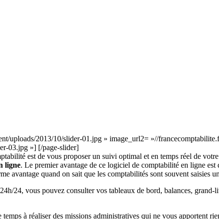
ent/uploads/2013/10/slider-01.jpg » image_url2= »//francecomptabilite.
r-03.jpg »] [/page-slider]
lité est de vous proposer un suivi optimal et en temps réel de votre com
n ligne
. Le premier avantage de ce logiciel de comptabilité en ligne est
rme avantage quand on sait que les comptabilités sont souvent saisies un
24h/24, vous pouvez consulter vos tableaux de bord, balances, grand-liv
 temps à réaliser des missions administratives qui ne vous apportent ri