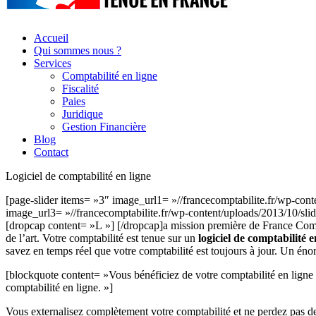
Accueil
Qui sommes nous ?
Services
Comptabilité en ligne
Fiscalité
Paies
Juridique
Gestion Financière
Blog
Contact
Logiciel de comptabilité en ligne
[page-slider items= »3″ image_url1= »//francecomptabilite.fr/wp-cont
image_url3= »//francecomptabilite.fr/wp-content/uploads/2013/10/slide
[dropcap content= »L »] [/dropcap]a mission première de France Comptabi
de l’art. Votre comptabilité est tenue sur un
logiciel de comptabilité e
savez en temps réel que votre comptabilité est toujours à jour. Un éno
[blockquote content= »Vous bénéficiez de votre comptabilité en ligne 
comptabilité en ligne. »]
Vous externalisez complètement votre comptabilité et ne perdez pas de