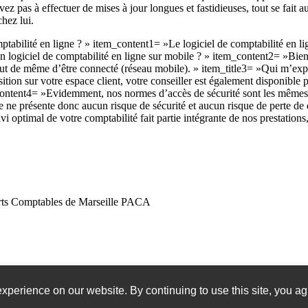
avez pas à effectuer de mises à jour longues et fastidieuses, tout se fait
hez lui.
ptabilité en ligne ? » item_content1= »Le logiciel de comptabilité en lig
n logiciel de comptabilité en ligne sur mobile ? » item_content2= »Bien 
 tout de même d’être connecté (réseau mobile). » item_title3= »Qui m’exp
ion sur votre espace client, votre conseiller est également disponible p
m_content4= »Evidemment, nos normes d’accès de sécurité sont les mêmes
igne ne présente donc aucun risque de sécurité et aucun risque de perte d
i optimal de votre comptabilité fait partie intégrante de nos prestation
perts Comptables de Marseille PACA
xperience on our website. By continuing to use this site, you ag