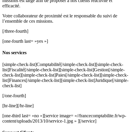
missions est large afin de proposer à nos clients réactivité et
efficacité.
Votre collaborateur de proximité est le responsable du suivi de
l’ensemble de ces missions.
[/three-fourth]
[one-fourth last= »yes »]
Nos services
[simple-check-list]Comptabilité[/simple-check-list][simple-check-
list]Fiscalité[/simple-check-list][simple-check-list]Gestion[/simple-
check-list][simple-check-list]Paies[/simple-check-list][simple-check-
list]Finances[/simple-check-list][simple-check-list]Juridique[/simple-
check-list]
[/one-fourth]
[hr-line][/hr-line]
[one-third last= »no »][service image= »//francecomptabilite.fr/wp-
content/uploads/2013/10/service-1.jpg » ][/service]