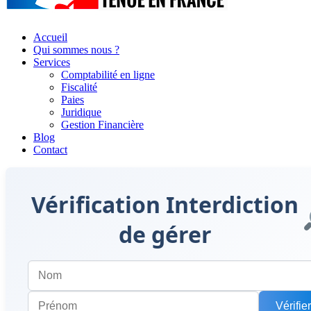
Accueil
Qui sommes nous ?
Services
Comptabilité en ligne
Fiscalité
Paies
Juridique
Gestion Financière
Blog
Contact
Vérification Interdiction
de gérer
Vérifier