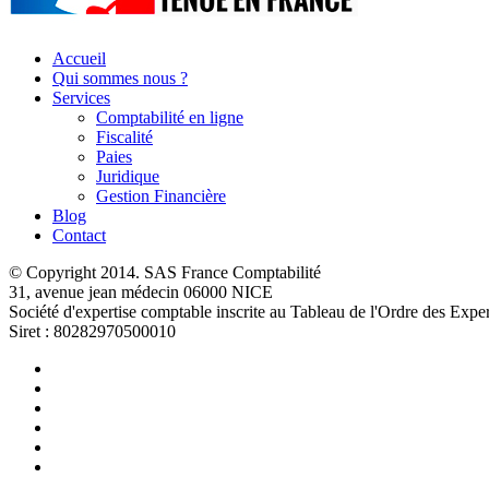
Accueil
Qui sommes nous ?
Services
Comptabilité en ligne
Fiscalité
Paies
Juridique
Gestion Financière
Blog
Contact
© Copyright 2014. SAS France Comptabilité
31, avenue jean médecin 06000 NICE
Société d'expertise comptable inscrite au Tableau de l'Ordre des Ex
Siret : 80282970500010